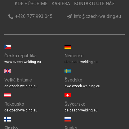
KDE PŮSOBÍME
KARIÉRA
KONTAKTUJTE NÁS
+420 777 993 045
info@czech-welding.eu
Česká republika
Německo
www.czech-welding.eu
de.czech-welding.eu
Velká Británie
Švédsko
en.czech-welding.eu
swe.czech-welding.eu
Rakousko
Švýcarsko
de.czech-welding.eu
de.czech-welding.eu
Finsko
Rusko