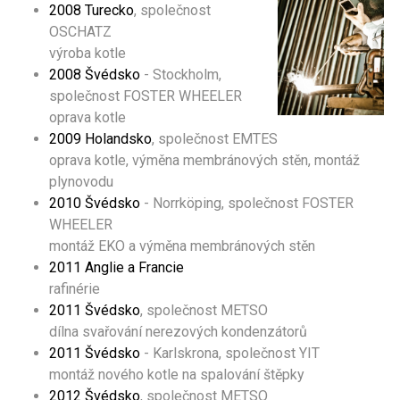
2008 Turecko
, společnost
OSCHATZ
výroba kotle
2008 Švédsko
- Stockholm,
společnost FOSTER WHEELER
oprava kotle
2009 Holandsko
, společnost EMTES
oprava kotle, výměna membránových stěn, montáž
plynovodu
2010 Švédsko
- Norrköping, společnost FOSTER
WHEELER
montáž EKO a výměna membránových stěn
2011 Anglie a Francie
rafinérie
2011 Švédsko
, společnost METSO
dílna svařování nerezových kondenzátorů
2011 Švédsko
- Karlskrona, společnost YIT
montáž nového kotle na spalování štěpky
2012 Švédsko
, společnost METSO