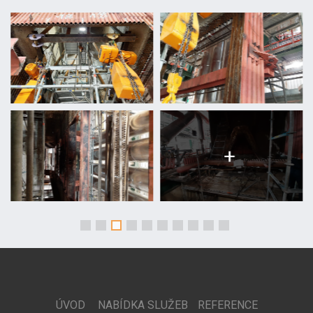
+
ÚVOD
NABÍDKA SLUŽEB
REFERENCE