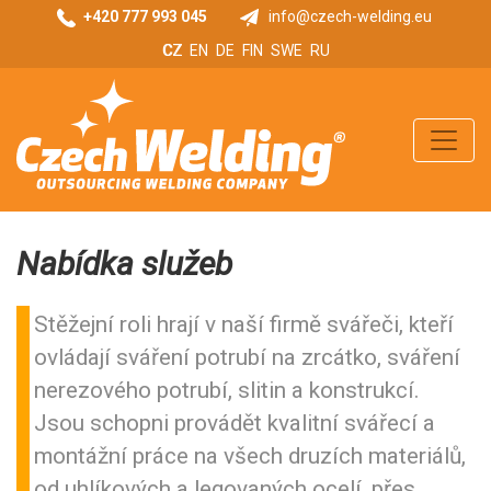
+420 777 993 045
info@czech-welding.eu
CZ
EN
DE
FIN
SWE
RU
Nabídka služeb
Stěžejní roli hrají v naší firmě svářeči, kteří
ovládají sváření potrubí na zrcátko, sváření
nerezového potrubí, slitin a konstrukcí.
Jsou schopni provádět kvalitní svářecí a
montážní práce na všech druzích materiálů,
od uhlíkových a legovaných ocelí, přes