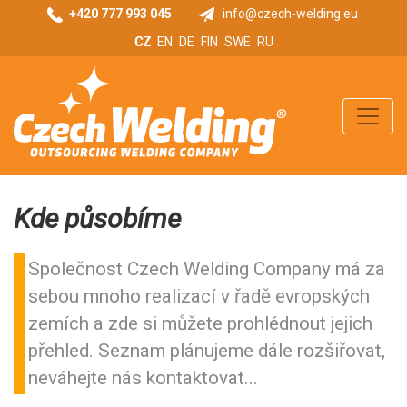
+420 777 993 045
info@czech-welding.eu
CZ
EN
DE
FIN
SWE
RU
Kde působíme
Společnost Czech Welding Company má za
sebou mnoho realizací v řadě evropských
zemích a zde si můžete prohlédnout jejich
přehled. Seznam plánujeme dále rozšiřovat,
neváhejte nás kontaktovat...