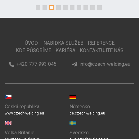
ÚVOD
NABÍDKA SLUŽEB
REFERENCE
KDE PŮSOBÍME
KARIÉRA
KONTAKTUJTE NÁS
+420 777 993 045
info@czech-welding.eu
Česká republika
Německo
www.czech-welding.eu
de.czech-welding.eu
Velká Británie
Švédsko