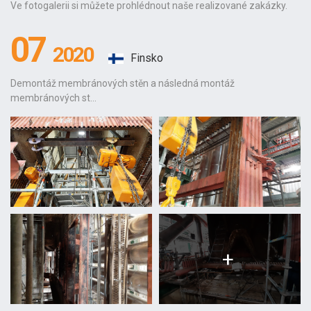
Ve fotogalerii si můžete prohlédnout naše realizované zakázky.
07
2020
Finsko
Demontáž membránových stěn a následná montáž
membránových st...
+